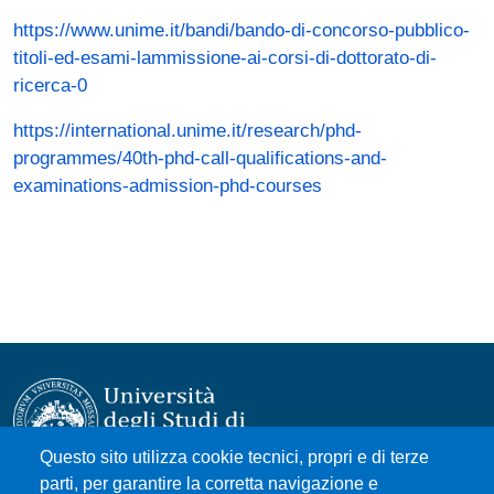
https://www.unime.it/bandi/bando-di-concorso-pubblico-
titoli-ed-esami-lammissione-ai-corsi-di-dottorato-di-
ricerca-0
https://international.unime.it/research/phd-
programmes/40th-phd-call-qualifications-and-
examinations-admission-phd-courses
Questo sito utilizza cookie tecnici, propri e di terze
parti, per garantire la corretta navigazione e