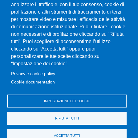
Università degli Studi di Messina
analizzare il traffico e, con il tuo consenso, cookie di
Piazza Pugliatti, 1 - 98122 Messina
profilazione e altri strumenti di tracciamento di terzi
Cod. Fiscale 80004070837
per mostrare video e misurare l'efficacia delle attività
P.IVA 00724160833
di comunicazione istituzionale. Puoi rifiutare i cookie
Centralino: 090 676 1
non necessari e di profilazione cliccando su “Rifiuta
tutti”. Puoi scegliere di acconsentirne l’utilizzo
MENÙ SOCIAL
cliccando su “Accetta tutti” oppure puoi
personalizzare le tue scelte cliccando su
“Impostazione dei cookie”.
MENÙ FOOTER 1
Accessibilità
Privacy e cookie policy
Mappa del sito
Cookie documentation
Privacy e cookie policy
Rivedi le tue scelte sui cookie
IMPOSTAZIONE DEI COOKIE
MENÙ FOOTER 2
Portale di Ateneo
RIFIUTA TUTTI
Amministrazione trasparente
Servizi per disabilità e DSA
ACCETTA TUTTI