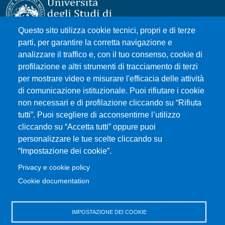
Questo sito utilizza cookie tecnici, propri e di terze
parti, per garantire la corretta navigazione e
Università degli Studi di Messina
analizzare il traffico e, con il tuo consenso, cookie di
Piazza Pugliatti, 1 - 98122 Messina
profilazione e altri strumenti di tracciamento di terzi
Cod. Fiscale 80004070837
per mostrare video e misurare l'efficacia delle attività
P.IVA 00724160833
di comunicazione istituzionale. Puoi rifiutare i cookie
Centralino: 090 676 1
non necessari e di profilazione cliccando su “Rifiuta
tutti”. Puoi scegliere di acconsentirne l’utilizzo
MENÙ SOCIAL
cliccando su “Accetta tutti” oppure puoi
personalizzare le tue scelte cliccando su
“Impostazione dei cookie”.
MENÙ FOOTER 1
Accessibilità
Privacy e cookie policy
Mappa del sito
Cookie documentation
Privacy e cookie policy
Rivedi le tue scelte sui cookie
IMPOSTAZIONE DEI COOKIE