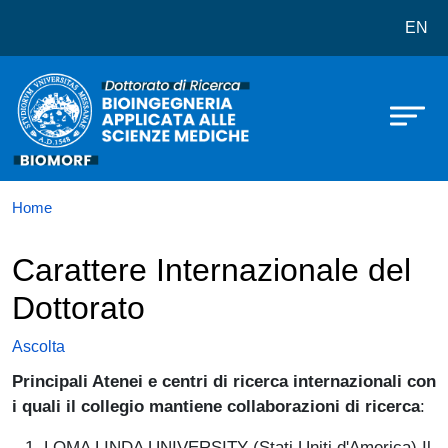
Dottorato in Bioingegneria Applica
Salta al contenuto principale
EN
Home
Carattere Internazionale del
Dottorato
Ascolta
Principali Atenei e centri di ricerca internazionali con
i quali il collegio mantiene collaborazioni di ricerca
:
LOMA LINDA UNIVERSITY (Stati Uniti d'America) Il