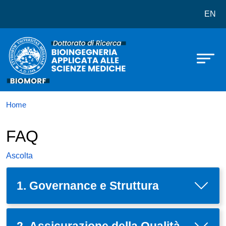
Dottorato in Bioingegneria Applica
Salta al contenuto principale
EN
Home
FAQ
Ascolta
1. Governance e Struttura
2. Assicurazione della Qualità