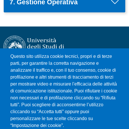
7. Gestione Operativa
Questo sito utilizza cookie tecnici, propri e di terze
parti, per garantire la corretta navigazione e
Università degli Studi di Messina
analizzare il traffico e, con il tuo consenso, cookie di
Piazza Pugliatti, 1 - 98122 Messina
profilazione e altri strumenti di tracciamento di terzi
Cod. Fiscale 80004070837
per mostrare video e misurare l'efficacia delle attività
P.IVA 00724160833
di comunicazione istituzionale. Puoi rifiutare i cookie
Centralino: 090 676 1
non necessari e di profilazione cliccando su “Rifiuta
tutti”. Puoi scegliere di acconsentirne l’utilizzo
MENÙ SOCIAL
cliccando su “Accetta tutti” oppure puoi
personalizzare le tue scelte cliccando su
“Impostazione dei cookie”.
MENÙ FOOTER 1
Accessibilità