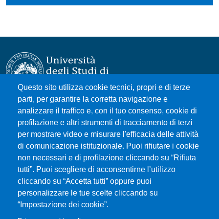
Questo sito utilizza cookie tecnici, propri e di terze
parti, per garantire la corretta navigazione e
Università degli Studi di Messina
analizzare il traffico e, con il tuo consenso, cookie di
Piazza Pugliatti, 1 - 98122 Messina
profilazione e altri strumenti di tracciamento di terzi
Cod. Fiscale 80004070837
per mostrare video e misurare l'efficacia delle attività
P.IVA 00724160833
di comunicazione istituzionale. Puoi rifiutare i cookie
Centralino: 090 676 1
non necessari e di profilazione cliccando su “Rifiuta
tutti”. Puoi scegliere di acconsentirne l’utilizzo
MENÙ SOCIAL
cliccando su “Accetta tutti” oppure puoi
personalizzare le tue scelte cliccando su
“Impostazione dei cookie”.
MENÙ FOOTER 1
Accessibility statement