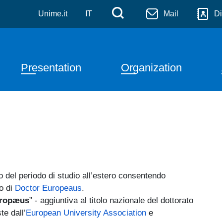
a Applicata alle Scienze 
Skip to main content
Menù di servizi
Cerca
Unime.it
IT
Mail
Di
Navigazione principale
Presentation
Organization
 del periodo di studio all’estero consentendo
lo di
Doctor Europeaus
.
uropæus
” - aggiuntiva al titolo nazionale del dottorato
te dall’
European University Association
e