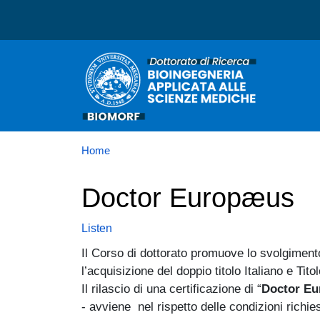
Dottorato in Bioingegneri
Home
Doctor Europæus
Listen
Il Corso di dottorato promuove lo svolgimento
l’acquisizione del doppio titolo Italiano e Tito
Il rilascio di una certificazione di “
Doctor E
- avviene nel rispetto delle condizioni richies