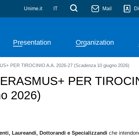
a Applicata alle Scienze 
Skip to main content
Menù di servizi
Cerca
Unime.it
IT
Mail
Di
Navigazione principale
Presentation
Organization
 PER TIROCINIO A.A. 2026-27 (Scadenza 10 giugno 2026)
ERASMUS+ PER TIROCINI
no 2026)
enti, Laureandi, Dottorandi e Specializzandi
che intendono