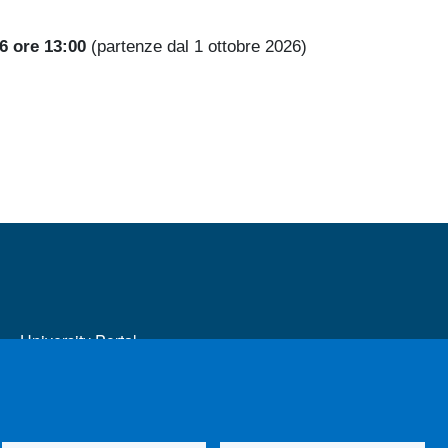
26 ore 13:00
(partenze dal 1 ottobre 2026)
MENÙ FOOTER 2
University Portal
Transparent administration
Disability-SLD Services for students