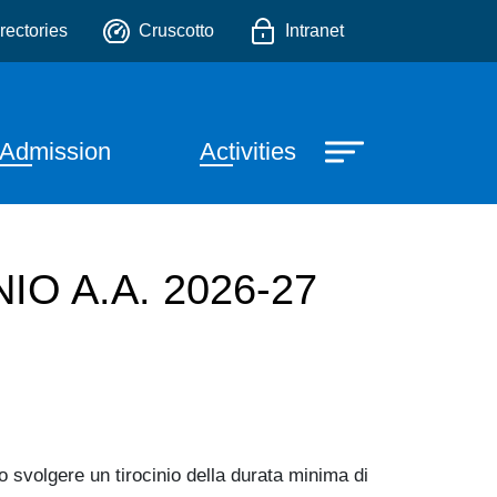
Mediche
o
rectories
Cruscotto
Intranet
Admission
Activities
O A.A. 2026-27
 svolgere un tirocinio della durata minima di