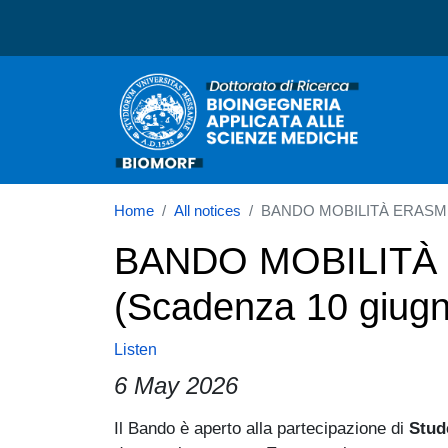
Dottorato in Bioingegneri
Home
All notices
BANDO MOBILITÀ ERASMUS+
BANDO MOBILITÀ 
(Scadenza 10 giug
Listen
6 May 2026
Paragrafo
Il Bando è aperto alla partecipazione di
Stud