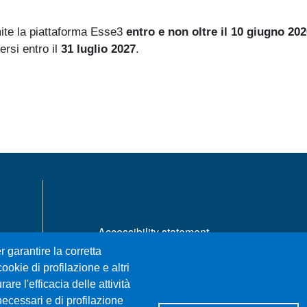
ite la piattaforma Esse3
entro e non oltre il 10 giugno 20
ersi entro il
31 luglio 2027
.
MENÙ FOOTER 1
Accessibility statement
Sitemap
r garantire la corretta
Privacy and cookie policy
ookie di profilazione e altri
re l'efficacia delle attività
Change your mind on cookies
necessari e di profilazione