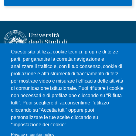
Questo sito utilizza cookie tecnici, propri e di terze
parti, per garantire la corretta navigazione e
Università degli Studi di Messina
analizzare il traffico e, con il tuo consenso, cookie di
Piazza Pugliatti, 1 - 98122 Messina
profilazione e altri strumenti di tracciamento di terzi
Cod. Fiscale 80004070837
per mostrare video e misurare l'efficacia delle attività
P.IVA 00724160833
di comunicazione istituzionale. Puoi rifiutare i cookie
Centralino: 090 676 1
non necessari e di profilazione cliccando su “Rifiuta
tutti”. Puoi scegliere di acconsentirne l’utilizzo
MENÙ SOCIAL
cliccando su “Accetta tutti” oppure puoi
personalizzare le tue scelte cliccando su
“Impostazione dei cookie”.
MENÙ FOOTER 1
Accessibility statement
Privacy e cookie policy